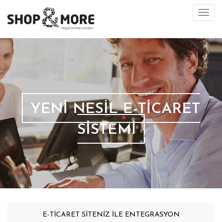
Togg
navi
YENİ NESİL E-TİCARET
SİSTEMİ
E-TİCARET SİTENİZ İLE ENTEGRASYON