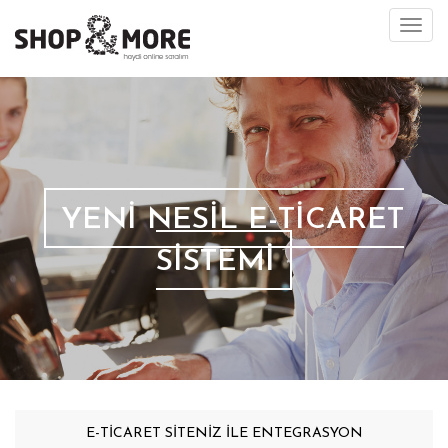
Togg
navi
YENİ NESİL E-TİCARET
SİSTEMİ
E-TİCARET SİTENİZ İLE ENTEGRASYON